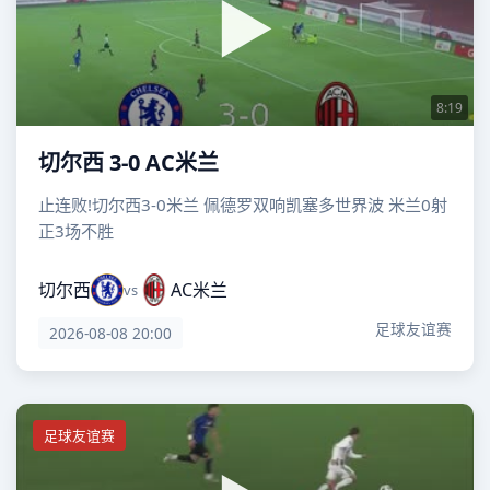
8:19
切尔西 3-0 AC米兰
止连败!切尔西3-0米兰 佩德罗双响凯塞多世界波 米兰0射
正3场不胜
切尔西
AC米兰
vs
足球友谊赛
2026-08-08 20:00
足球友谊赛