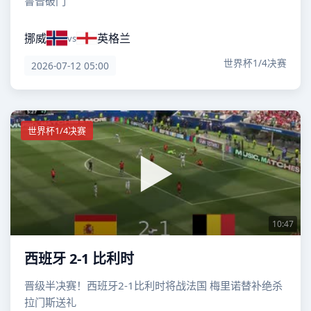
鲁普破门
挪威
英格兰
vs
世界杯1/4决赛
2026-07-12 05:00
世界杯1/4决赛
10:47
西班牙 2-1 比利时
晋级半决赛！西班牙2-1比利时将战法国 梅里诺替补绝杀
拉门斯送礼