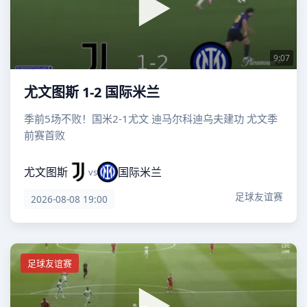
9:07
尤文图斯 1-2 国际米兰
季前5场不败！国米2-1尤文 迪马尔科迪乌夫建功 尤文季
前赛首败
尤文图斯
国际米兰
vs
足球友谊赛
2026-08-08 19:00
足球友谊赛