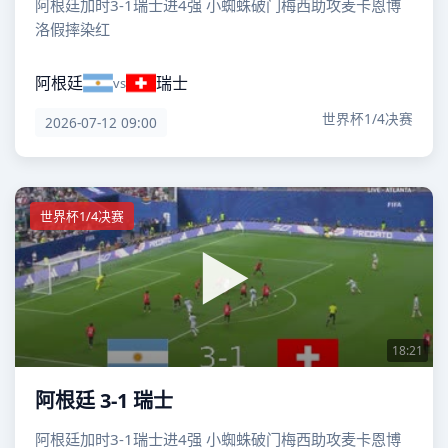
阿根廷加时3-1瑞士进4强 小蜘蛛破门梅西助攻麦卡恩博
洛假摔染红
阿根廷
瑞士
vs
世界杯1/4决赛
2026-07-12 09:00
世界杯1/4决赛
18:21
阿根廷 3-1 瑞士
阿根廷加时3-1瑞士进4强 小蜘蛛破门梅西助攻麦卡恩博