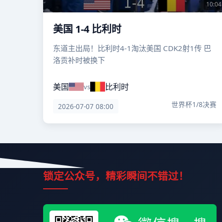
10:04
美国 1-4 比利时
东道主出局！比利时4-1淘汰美国 CDK2射1传 巴
洛贡补时被换下
美国
比利时
vs
世界杯1/8决赛
2026-07-07 08:00
锁定公众号，精彩瞬间不错过！