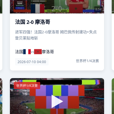
8:54
法国 2-0 摩洛哥
进军四强！法国2-0摩洛哥 姆巴佩传射建功+失点
登贝莱贴地斩
法国
摩洛哥
vs
世界杯1/4决赛
2026-07-10 04:00
世界杯1/8决赛