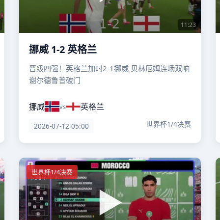
11:23
挪威 1-2 英格兰
晋级四强！英格兰加时2-1挪威 贝林厄姆连场双响
谢尔德鲁普破门
挪威
英格兰
vs
世界杯1/4决赛
2026-07-12 05:00
世界杯1/4决赛