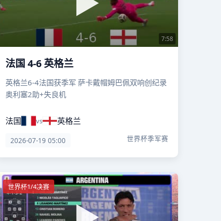
7:58
法国 4-6 英格兰
英格兰6-4法国获季军 萨卡戴帽姆巴佩双响创纪录
奥利塞2助+失良机
法国
英格兰
vs
世界杯季军赛
2026-07-19 05:00
世界杯1/4决赛