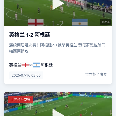
10:54
英格兰 1-2 阿根廷
连续两届进决赛！阿根廷2-1绝杀英格兰 劳塔罗恩佐破门
梅西两助攻
英格兰
阿根廷
vs
世界杯半决赛
2026-07-16 03:00
世界杯半决赛