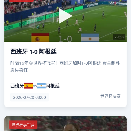
29:58
西班牙 1-0 阿根廷
时隔16年夺世界杯冠军！西班牙加时1-0阿根廷 费兰制胜
恩佐染红
西班牙
阿根廷
vs
世界杯决赛
2026-07-20 03:00
世界杯季军赛