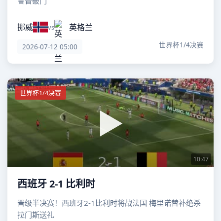
鲁普破门
挪威
英格兰
vs
世界杯1/4决赛
2026-07-12 05:00
世界杯1/4决赛
10:47
西班牙 2-1 比利时
晋级半决赛！西班牙2-1比利时将战法国 梅里诺替补绝杀
拉门斯送礼