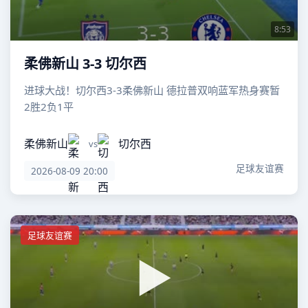
8:53
柔佛新山 3-3 切尔西
进球大战！切尔西3-3柔佛新山 德拉普双响蓝军热身赛暂
2胜2负1平
柔佛新山
切尔西
vs
足球友谊赛
2026-08-09 20:00
足球友谊赛