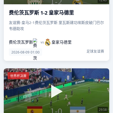
12:43
费伦茨瓦罗斯 1-2 皇家马德里
友谊赛-皇马2-1费伦茨瓦罗斯 里瓦斯建功埃斯皮破门巴尔
韦德助攻
费伦茨瓦罗斯
皇家马德里
vs
足球友谊赛
2026-08-09 01:00
世界杯决赛
29:58