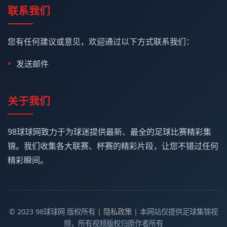
联系我们
您有任何建议或意见，欢迎通过以下方式联系我们：
发送邮件
关于我们
98球球网致力于为球迷提供最新、最全的足球比赛精彩集
锦。我们收集各大联赛、杯赛的精彩片段，让您不错过任何
精彩瞬间。
© 2023 98球球网 版权所有 |
隐私政策
| 本网站仅提供足球集锦视
频，所有视频版权归原作者所有