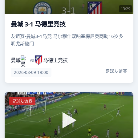
13:29
曼城 3-1 马德里竞技
友谊赛-曼城3-1马竞 马尔穆什双响塞梅尼奥两助16岁多
明戈斯破门
曼城
马德里竞技
vs
足球友谊赛
2026-08-09 19:00
足球友谊赛