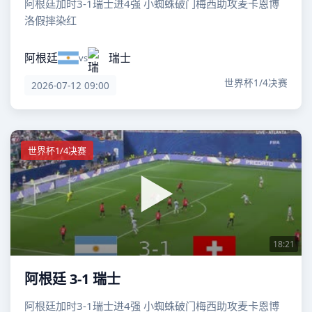
阿根廷加时3-1瑞士进4强 小蜘蛛破门梅西助攻麦卡恩博
洛假摔染红
阿根廷
瑞士
vs
世界杯1/4决赛
2026-07-12 09:00
世界杯1/4决赛
18:21
阿根廷 3-1 瑞士
阿根廷加时3-1瑞士进4强 小蜘蛛破门梅西助攻麦卡恩博