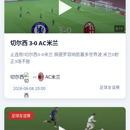
8:19
切尔西 3-0 AC米兰
止连败!切尔西3-0米兰 佩德罗双响凯塞多世界波 米兰0射
正3场不胜
切尔西
AC米兰
vs
足球友谊赛
2026-08-08 20:00
足球友谊赛