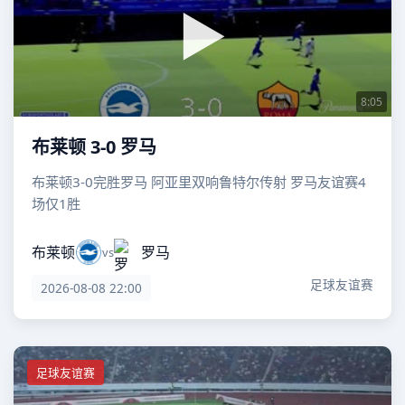
8:05
布莱顿 3-0 罗马
布莱顿3-0完胜罗马 阿亚里双响鲁特尔传射 罗马友谊赛4
场仅1胜
布莱顿
罗马
vs
足球友谊赛
2026-08-08 22:00
足球友谊赛