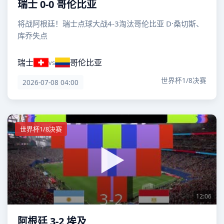
瑞士 0-0 哥伦比亚
将战阿根廷！瑞士点球大战4-3淘汰哥伦比亚 D·桑切斯、
库乔失点
瑞士
哥伦比亚
vs
世界杯1/8决赛
2026-07-08 04:00
世界杯1/8决赛
12:06
阿根廷 3-2 埃及