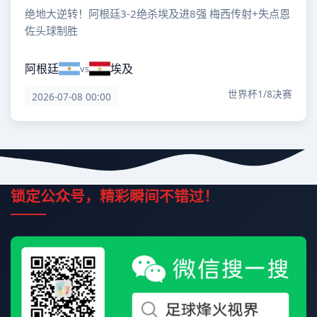
绝地大逆转！阿根廷3-2绝杀埃及进8强 梅西传射+失点恩
佐头球制胜
阿根廷
埃及
vs
世界杯1/8决赛
2026-07-08 00:00
锁定公众号，精彩瞬间不错过！