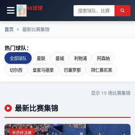
98球球
首页
最新比赛集锦
热门球队：
全部球队
曼联
曼城
利物浦
阿森纳
切尔西
皇家马德里
巴塞罗那
拜仁慕尼黑
显示
15
场比赛集锦
最新比赛集锦
世界杯决赛