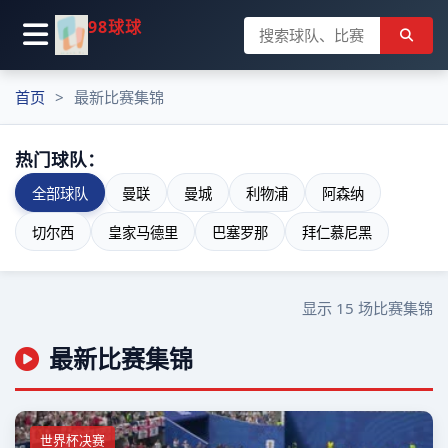
98球球
首页
最新比赛集锦
热门球队：
全部球队
曼联
曼城
利物浦
阿森纳
切尔西
皇家马德里
巴塞罗那
拜仁慕尼黑
显示
15
场比赛集锦
最新比赛集锦
世界杯决赛