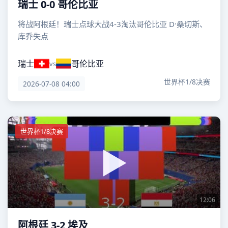
瑞士 0-0 哥伦比亚
将战阿根廷！瑞士点球大战4-3淘汰哥伦比亚 D·桑切斯、
库乔失点
瑞士
哥伦比亚
vs
世界杯1/8决赛
2026-07-08 04:00
世界杯1/8决赛
12:06
阿根廷 3-2 埃及