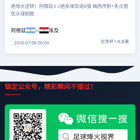
绝地大逆转！阿根廷3-2绝杀埃及进8强 梅西传射+失点恩
佐头球制胜
阿根廷
埃及
vs
世界杯1/8决赛
2026-07-08 00:00
锁定公众号，精彩瞬间不错过！