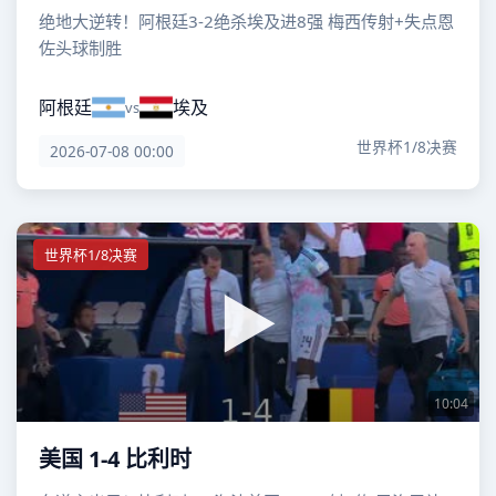
绝地大逆转！阿根廷3-2绝杀埃及进8强 梅西传射+失点恩
佐头球制胜
阿根廷
埃及
vs
世界杯1/8决赛
2026-07-08 00:00
世界杯1/8决赛
10:04
美国 1-4 比利时