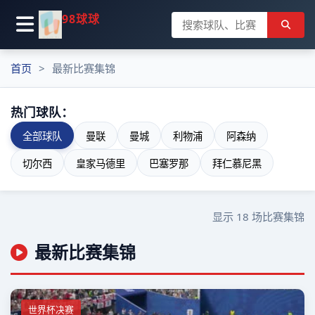
98球球
首页
最新比赛集锦
热门球队：
全部球队
曼联
曼城
利物浦
阿森纳
切尔西
皇家马德里
巴塞罗那
拜仁慕尼黑
显示
18
场比赛集锦
最新比赛集锦
世界杯决赛