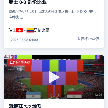
瑞士 0-0 哥伦比亚
将战阿根廷！瑞士点球大战4-3淘汰哥伦比亚 D·桑切斯、
库乔失点
瑞士
哥伦比亚
vs
世界杯1/8决赛
2026-07-08 04:00
世界杯1/8决赛
12:06
阿根廷 3-2 埃及