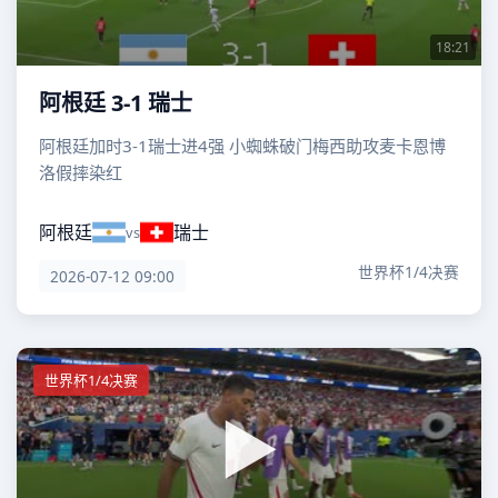
18:21
阿根廷 3-1 瑞士
阿根廷加时3-1瑞士进4强 小蜘蛛破门梅西助攻麦卡恩博
洛假摔染红
阿根廷
瑞士
vs
世界杯1/4决赛
2026-07-12 09:00
世界杯1/4决赛