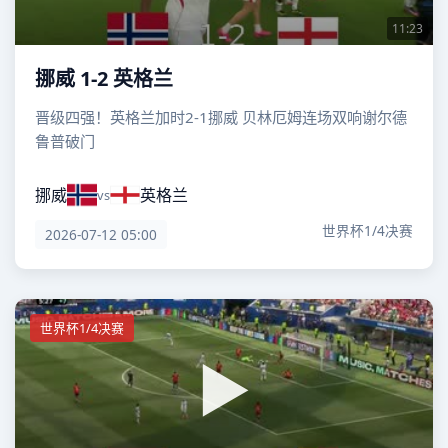
11:23
挪威 1-2 英格兰
晋级四强！英格兰加时2-1挪威 贝林厄姆连场双响谢尔德
鲁普破门
挪威
英格兰
vs
世界杯1/4决赛
2026-07-12 05:00
世界杯1/4决赛