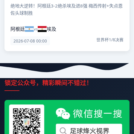
绝地大逆转！阿根廷3-2绝杀埃及进8强 梅西传射+失点恩
佐头球制胜
阿根廷
埃及
vs
世界杯1/8决赛
2026-07-08 00:00
锁定公众号，精彩瞬间不错过！