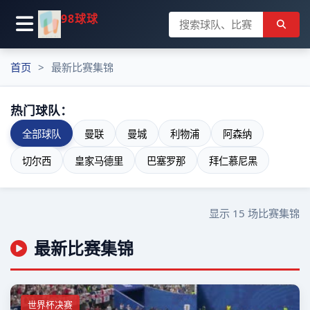
98球球
首页
最新比赛集锦
热门球队：
全部球队
曼联
曼城
利物浦
阿森纳
切尔西
皇家马德里
巴塞罗那
拜仁慕尼黑
显示
15
场比赛集锦
最新比赛集锦
世界杯决赛