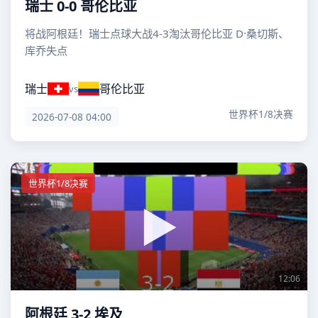
瑞士 0-0 哥伦比亚
将战阿根廷！瑞士点球大战4-3淘汰哥伦比亚 D·桑切斯、
库乔失点
瑞士
哥伦比亚
vs
世界杯1/8决赛
2026-07-08 04:00
世界杯1/8决赛
12:06
阿根廷 3-2 埃及