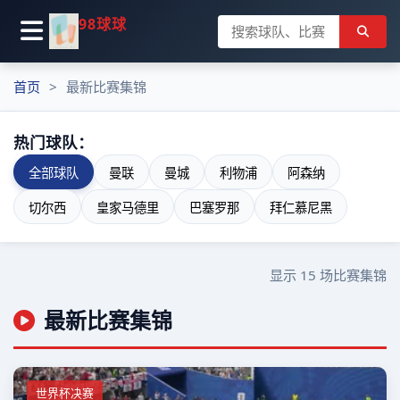
98球球
首页
最新比赛集锦
热门球队：
全部球队
曼联
曼城
利物浦
阿森纳
切尔西
皇家马德里
巴塞罗那
拜仁慕尼黑
显示
15
场比赛集锦
最新比赛集锦
世界杯决赛