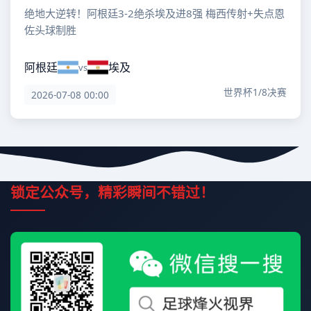
绝地大逆转！阿根廷3-2绝杀埃及进8强 梅西传射+失点恩
佐头球制胜
阿根廷
埃及
vs
世界杯1/8决赛
2026-07-08 00:00
锁定公众号，精彩瞬间不错过！