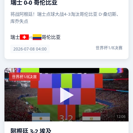
瑞士 0-0 哥伦比亚
将战阿根廷！瑞士点球大战4-3淘汰哥伦比亚 D·桑切斯、
库乔失点
瑞士
哥伦比亚
vs
世界杯1/8决赛
2026-07-08 04:00
世界杯1/8决赛
12:06
阿根廷 3-2 埃及