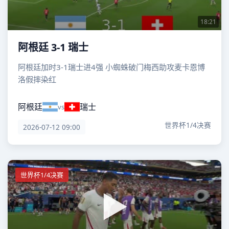
18:21
阿根廷 3-1 瑞士
阿根廷加时3-1瑞士进4强 小蜘蛛破门梅西助攻麦卡恩博
洛假摔染红
阿根廷
瑞士
vs
世界杯1/4决赛
2026-07-12 09:00
世界杯1/4决赛