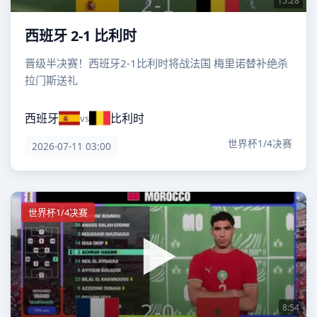
15:28
西班牙 2-1 比利时
晋级半决赛！西班牙2-1比利时将战法国 梅里诺替补绝杀
拉门斯送礼
西班牙
比利时
vs
世界杯1/4决赛
2026-07-11 03:00
世界杯1/4决赛
8:54