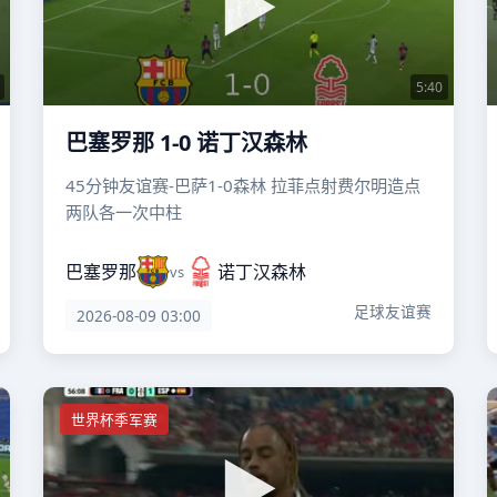
5:40
巴塞罗那 1-0 诺丁汉森林
45分钟友谊赛-巴萨1-0森林 拉菲点射费尔明造点
两队各一次中柱
巴塞罗那
诺丁汉森林
vs
足球友谊赛
2026-08-09 03:00
世界杯季军赛