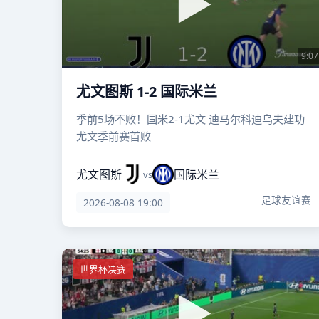
9:07
尤文图斯 1-2 国际米兰
季前5场不败！国米2-1尤文 迪马尔科迪乌夫建功
尤文季前赛首败
尤文图斯
国际米兰
vs
足球友谊赛
2026-08-08 19:00
世界杯决赛