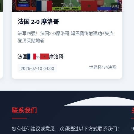
8:54
法国 2-0 摩洛哥
进军四强！法国2-0摩洛哥 姆巴佩传射建功+失点
登贝莱贴地斩
法国
摩洛哥
vs
世界杯1/4决赛
2026-07-10 04:00
联系我们
您有任何建议或意见，欢迎通过以下方式联系我们：