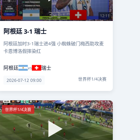
12:11
阿根廷 3-1 瑞士
阿根廷加时3-1瑞士进4强 小蜘蛛破门梅西助攻麦
卡恩博洛假摔染红
阿根廷
瑞士
vs
世界杯1/4决赛
2026-07-12 09:00
世界杯1/4决赛