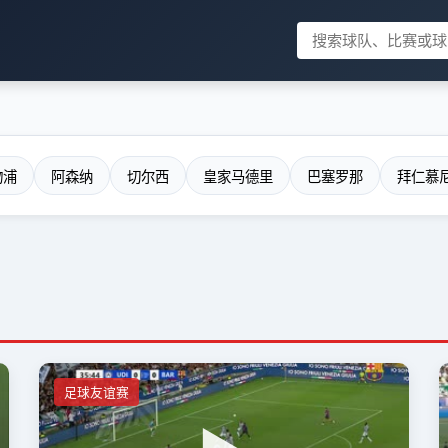
物浦
阿森纳
切尔西
皇家马德里
巴塞罗那
拜仁慕
足球友谊赛