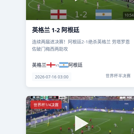
10:54
英格兰 1-2 阿根廷
连续两届进决赛！阿根廷2-1绝杀英格兰 劳塔罗恩
佐破门梅西两助攻
英格兰
阿根廷
vs
世界杯半决赛
2026-07-16 03:00
世界杯1/4决赛