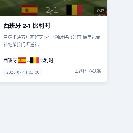
10:47
西班牙 2-1 比利时
晋级半决赛！西班牙2-1比利时将战法国 梅里诺替
补绝杀拉门斯送礼
西班牙
比利时
vs
世界杯1/4决赛
2026-07-11 03:00